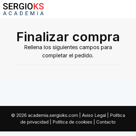
Finalizar compra
Rellena los siguientes campos para
completar el pedido.
© 2026 academia.sergioks.com |
Aviso Legal
|
Política
de privacidad
|
Política de cookies
|
Contacto